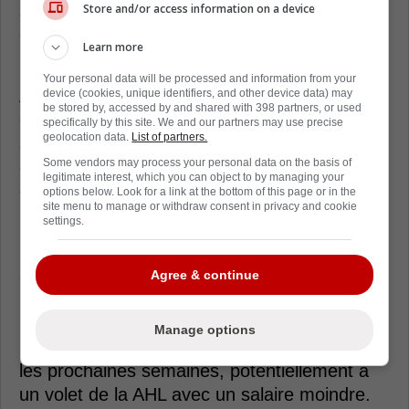
son ardeur au travail et son style sans
Store and/or access information on a device
compromis, Harvey-Pinard n'était plus dans
Learn more
les plans immédiats du grand club.
Your personal data will be processed and information from your
Avec un contrat à un volet de 1,1 million $
device (cookies, unique identifiers, and other device data) may
be stored by, accessed by and shared with 398 partners, or used
expirant, l'offre qualificative aurait dû
specifically by this site. We and our partners may use precise
geolocation data.
List of partners.
atteindre ce même montant, une somme
Some vendors may process your personal data on the basis of
difficile à justifier pour un joueur qui n'a
legitimate interest, which you can object to by managing your
disputé qu'un seul match à Montréal en
options below. Look for a link at the bottom of this page or in the
site menu to manage or withdraw consent in privacy and cookie
2023-2024.
settings.
Malgré cela, le respect pour le joueur ne fait
aucun doute au sein de l'organisation. Si le
Agree & continue
CH ne le ramène pas dans l'alignement
principal, une entente avec le Rocket de
Manage options
Laval pourrait toujours être sur la table dans
les prochaines semaines, potentiellement à
un volet de la AHL avec un salaire moindre.