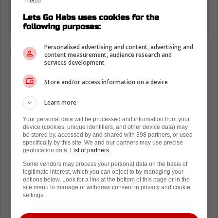
Lets Go Habs uses cookies for the
following purposes:
Personalised advertising and content, advertising and
Joshua Roy, meilleur pointeur de l'équipe
content measurement, audience research and
avec 14 buts et 27 points en seulement 33
services development
matchs, était l'homme de confiance à
Store and/or access information on a device
l'attaque. Sa contribution offensive sera
difficile à remplacer, surtout dans une équipe
Learn more
qui peine parfois à générer des buts dans les
Your personal data will be processed and information from your
moments critiques.
device (cookies, unique identifiers, and other device data) may
be stored by, accessed by and shared with 398 partners, or used
specifically by this site. We and our partners may use precise
Quant à William Trudeau, son rôle défensif
geolocation data.
List of partners.
était tout aussi crucial. Avec trois buts et 12
Some vendors may process your personal data on the basis of
points en 37 rencontres, il n'était pas
legitimate interest, which you can object to by managing your
options below. Look for a link at the bottom of this page or in the
seulement un défenseur fiable, mais
site menu to manage or withdraw consent in privacy and cookie
également un joueur clé dans les situations
settings.
stratégiques, notamment en infériorité