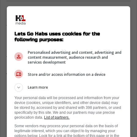
Le numéro 55 du Tricolore n'a été utilisé que
dans 25 matchs, souvent cantonné à un rôle
très limité sur la quatrième ligne lorsque
Lets Go Habs uses cookies for the
Martin St-Louis décidait de l'insérer dans
following purposes:
l'alignement montréalais.
Personalised advertising and content, advertising and
Avec plusieurs attaquants déjà sous contrat
content measurement, audience research and
pour la saison 2025-2026 et l'arrivée de
services development
jeunes espoirs prometteurs tels qu'
Ivan
Store and/or access information on a device
Demidov
,
Oliver Kapanen
,
Owen Beck
et
Florian Xhekaj
, il semble clair que Michael
Learn more
Pezzetta ne figure plus dans les plans de
Your personal data will be processed and information from your
l'organisation.
device (cookies, unique identifiers, and other device data) may
be stored by, accessed by and shared with 398 partners, or used
specifically by this site. We and our partners may use precise
Tout indique donc que l'attaquant de 27 ans
geolocation data.
List of partners.
devra se trouver une nouvelle équipe dans la
Some vendors may process your personal data on the basis of
LNH à compter du 1er juillet.
legitimate interest, which you can object to by managing your
options below. Look for a link at the bottom of this page or in the