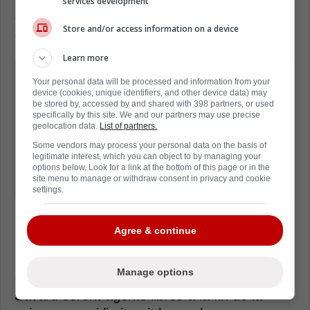
services development
des Canucks de Vancouver et d'un choix de
Store and/or access information on a device
deuxième ronde.
Learn more
À MONTRÉAL:
Your personal data will be processed and information from your
� Elias Pettersson + un choix de 2e
device (cookies, unique identifiers, and other device data) may
be stored by, accessed by and shared with 398 partners, or used
ronde au repêchage
specifically by this site. We and our partners may use precise
geolocation data.
List of partners.
Some vendors may process your personal data on the basis of
À VANCOUVER:
legitimate interest, which you can object to by managing your
� Cole Caufield + Christian Dvorak +
options below. Look for a link at the bottom of this page or in the
site menu to manage or withdraw consent in privacy and cookie
David Savard
settings.
Agree & continue
Il semble improbable que l'état-major des
Canucks accepte une telle transaction,
Manage options
d'autant plus que Christian Dvorak et David
Savard seront agents libres à la fin de la