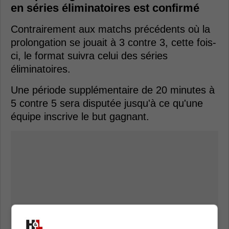
en séries éliminatoires est confirmé
Contrairement aux matchs précédents où la
prolongation se jouait à 3 contre 3, cette fois-
ci, le format suivra celui des séries
éliminatoires.
Une période supplémentaire de 20 minutes à
5 contre 5 sera disputée jusqu'à ce qu'une
équipe inscrive le but gagnant.