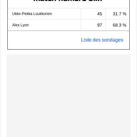
45
31.7 %
Ukko-Pekka Luukkonen
97
68.3 %
Alex Lyon
Liste des sondages