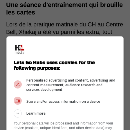
Une séance d'entraînement qui brouille
les cartes
Lors de la pratique matinale du CH au Centre
Bell, Xhekaj a été vu parmi les extra, tout
comme
Michael Pezzetta
. Un détail qui n'est
jamais anodin à ce moment de l'année.
« Arber Xhekaj et Michael Pezzetta
Lets Go Habs uses cookies for the
following purposes:
sont les deux seuls joueurs à faire de
l'extra ce matin. »
Personalised advertising and content, advertising and
content measurement, audience research and
services development
- Renaud Lavoie
Store and/or access information on a device
Learn more
Your personal data will be processed and information from your
device (cookies, unique identifiers, and other device data) may
Loading from Twitter ...