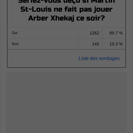
Seriez-vous déçu si Martin
St-Louis ne fait pas jouer
Arber Xhekaj ce soir?
1262
89.7 %
Oui
145
10.3 %
Non
Liste des sondages