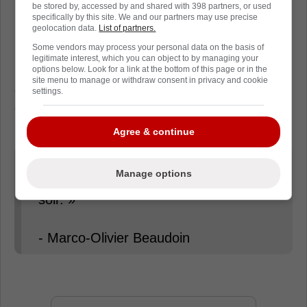
be stored by, accessed by and shared with 398 partners, or used
specifically by this site. We and our partners may use precise
geolocation data.
List of partners.
Some vendors may process your personal data on the basis of
Comme l'a bien noté Marco-Olivier Beaudoin,
legitimate interest, which you can object to by managing your
lorsqu'un joueur est utilisé en extra pendant
options below. Look for a link at the bottom of this page or in the
site menu to manage or withdraw consent in privacy and cookie
de la pratique lors d'un jour de match, c'est
settings.
généralement signe qu'il ne sera pas de
l'alignement.
Agree & continue
« Les joueurs qui font de l'extra le
Manage options
matin normalement ne jouent pas le
soir. »
- Marco-Olivier Beaudoin