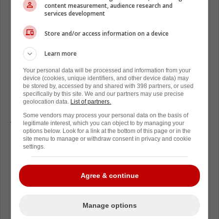
content measurement, audience research and
services development
Il va sans dire que c'est une excellente
Store and/or access information on a device
nouvelle pour le centre du deuxième trio,
d'autant plus qu'il a récolté 10 points, dont 8
Learn more
buts, lors de ses 16 derniers matchs.
Your personal data will be processed and information from your
device (cookies, unique identifiers, and other device data) may
Finalement, plus de peur que de mal pour
be stored by, accessed by and shared with 398 partners, or used
specifically by this site. We and our partners may use precise
Kirby Dach chez le Canadien!
geolocation data.
List of partners.
Some vendors may process your personal data on the basis of
À moins d'un retournement de situation
legitimate interest, which you can object to by managing your
majeur, l'attaquant de 24 ans devrait bel et
options below. Look for a link at the bottom of this page or in the
site menu to manage or withdraw consent in privacy and cookie
bien être en uniforme jeudi soir contre le Wild
settings.
du Minnesota, lui qui devrait évoluer aux
côtés de
Patrik Laine
et
Alex Newhook
sur la
Agree & continue
deuxième ligne.
Mis à part Kaiden Guhle,
Josh Anderson
était
Manage options
le seul autre joueur absent aujourd'hui. Le