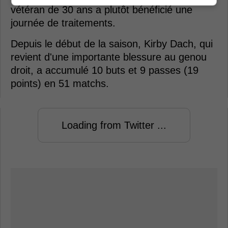
vétéran de 30 ans a plutôt bénéficié une
journée de traitements.
Depuis le début de la saison, Kirby Dach, qui
revient d'une importante blessure au genou
droit, a accumulé 10 buts et 9 passes (19
points) en 51 matchs.
Loading from Twitter ...