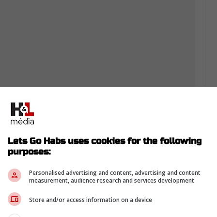
Lets Go Habs uses cookies for the following
purposes:
dien ferait bel et bien partie des
 97 serait intéressé, dans l'éventualité où il
Personalised advertising and content, advertising and content
measurement, audience research and services development
n qui l'a repêché au premier rang en 2015.
Store and/or access information on a device
-