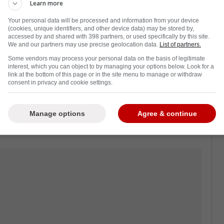
Learn more
Your personal data will be processed and information from your device
(cookies, unique identifiers, and other device data) may be stored by,
accessed by and shared with 398 partners, or used specifically by this site.
nouveaux éléments émergent
We and our partners may use precise geolocation data.
List of partners.
Some vendors may process your personal data on the basis of legitimate
TVA Sports, Renaud Lavoie a apporté un
interest, which you can object to by managing your options below. Look for a
link at the bottom of this page or in the site menu to manage or withdraw
urant Connor McDavid.
consent in privacy and cookie settings.
uent de la LNH lui aurait confié, en septembre
vantage garder un oeil sur Connor McDavid
Manage options
Agree & continue
nt
Sidney Crosby
.