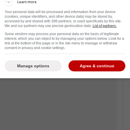
Learn more
Your personal data will be processed and information from your device
(cookies, unique identifiers, and other device data) may be stored by,
accessed by and shared with 398 partners, or used specifically by this site.
We and our partners may use precise geolocation data.
List of partners.
Some vendors may process your personal data on the basis of legitimate
interest, which you can object to by managing your options below. Look for a
aines de personnes au Centre Bell et à la
link at the bottom of this page or in the site menu to manage or withdraw
consent in privacy and cookie settings.
turer une partie de son personnel, ce qui a
ombreux travailleurs.
Manage options
Agree & continue