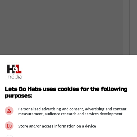
e CH fait grandement réagir, surtout que ces
Lets Go Habs uses cookies for the following
 temps partiel, n'ont pas vu leur contrat être
purposes:
la convention collective était en cours.
Personalised advertising and content, advertising and content
measurement, audience research and services development
 intimider notre groupe. On était en pleine
ement de laisser une agence au privé
Store and/or access information on a device
signer une nouvelle convention avec nous.