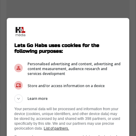
Son départ ne surprend donc pas.
Arrivée de Carrier et sortie de David
Lets Go Habs uses cookies for the
Savard?
following purposes:
Si l'arrivée de Carrier est une excellente
Personalised advertising and content, advertising and
content measurement, audience research and
nouvelle pour la brigade défensive, elle
services development
pourrait également indiquer un autre
Store and/or access information on a device
mouvement à venir, comme l'ont souligné ce
matin les intervenants à BPM Sports.
Learn more
Your personal data will be processed and information from your
device (cookies, unique identifiers, and other device data) may
Loading from Twitter ...
be stored by, accessed by and shared with 398 partners, or used
specifically by this site. We and our partners may use precise
geolocation data.
List of partners.