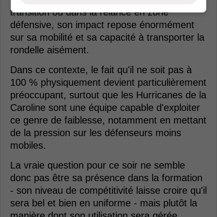
transition ou dans la relance en zone
défensive, son impact repose énormément
sur sa mobilité et sa capacité à transporter la
rondelle aisément.
Dans ce contexte, le fait qu'il ne soit pas à
100 % physiquement devient particulièrement
préoccupant, surtout que les Hurricanes de la
Caroline sont une équipe capable d'exploiter
ce genre de faiblesse, notamment en mettant
de la pression sur les défenseurs moins
mobiles.
La vraie question pour ce soir ne semble
donc pas être sa présence dans la formation
- son niveau de compétitivité laisse croire qu'il
sera bel et bien en uniforme - mais plutôt la
manière dont son utilisation sera gérée.