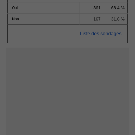
361
68.4 %
Oui
167
31.6 %
Non
Liste des sondages