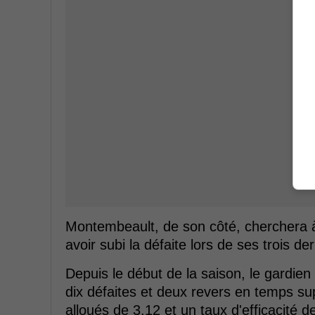
Montembeault, de son côté, cherchera à 
avoir subi la défaite lors de ses trois d
Depuis le début de la saison, le gardien 
dix défaites et deux revers en temps s
alloués de 3,12 et un taux d'efficacité d