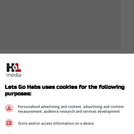
rom Twitter ...
Lets Go Habs uses cookies for the following
purposes:
e
Samuel Montembeault
obtiendrait le départ
n Primeau
.
Personalised advertising and content, advertising and content
measurement, audience research and services development
t après la performance de Cayden Primeau
 il a accordé cinq buts sur 29 tirs.
Store and/or access information on a device