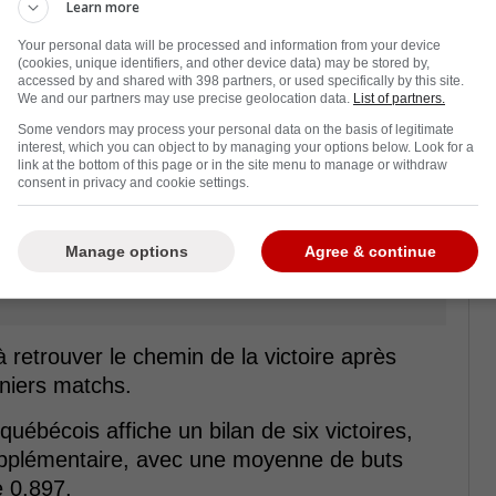
Learn more
Your personal data will be processed and information from your device
(cookies, unique identifiers, and other device data) may be stored by,
accessed by and shared with 398 partners, or used specifically by this site.
We and our partners may use precise geolocation data.
List of partners.
Some vendors may process your personal data on the basis of legitimate
interest, which you can object to by managing your options below. Look for a
link at the bottom of this page or in the site menu to manage or withdraw
consent in privacy and cookie settings.
Manage options
Agree & continue
retrouver le chemin de la victoire après
erniers matchs.
québécois affiche un bilan de six victoires,
upplémentaire, avec une moyenne de buts
e 0,897.