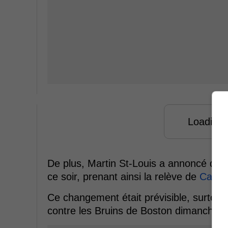
Loading f
De plus, Martin St-Louis a annoncé qu
ce soir, prenant ainsi la relève de
Cayde
Ce changement était prévisible, surtou
contre les Bruins de Boston dimanche, où