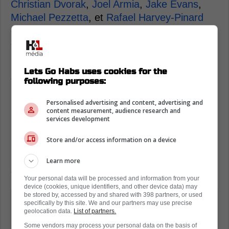
Christian Dvorak
,
Joel Armia
,
Jake Evans
,
Michael Pezzetta
, et
Rafael Harvey-Pinard
entament tous la dernière année de leur
contrat.
Bien que ce soit Kent Hughes qui prenne les
Lets Go Habs uses cookies for the
décisions, les performances des joueurs
following purposes:
pourraient avoir une influence majeure. Si les
Personalised advertising and content, advertising and
Canadiens sont en position de se battre pour
content measurement, audience research and
une place en séries à l'approche de la date
services development
limite des échanges, le directeur général
Store and/or access information on a device
pourrait être forcé de conserver ses vétérans
pour maximiser les chances d'une éventuelle
Learn more
qualification.
Your personal data will be processed and information from your
device (cookies, unique identifiers, and other device data) may
be stored by, accessed by and shared with 398 partners, or used
« On a une tonne d'éléments. Notre
specifically by this site. We and our partners may use precise
groupe d'attaquants a de la profondeur
geolocation data.
List of partners.
de haut en bas. On a plusieurs jeunes
Some vendors may process your personal data on the basis of