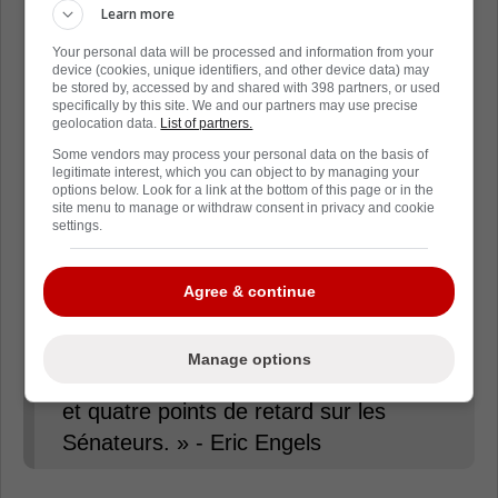
« Les Rangers s'inclinent face aux
Learn more
Kings en temps réglementaire. Les
Your personal data will be processed and information from your
Red Wings s'inclinent face à
device (cookies, unique identifiers, and other device data) may
be stored by, accessed by and shared with 398 partners, or used
l'Avalanche en temps réglementaire.
specifically by this site. We and our partners may use precise
geolocation data.
List of partners.
Les Sénateurs s'inclinent face aux
Some vendors may process your personal data on the basis of
Sabres en temps réglementaire.
legitimate interest, which you can object to by managing your
options below. Look for a link at the bottom of this page or in the
site menu to manage or withdraw consent in privacy and cookie
Les Canadiens, qui ont perdu contre
settings.
les Blues en temps réglementaire,
demeurent donc en deuxième position
Agree & continue
des équipes repêchées, avec un point
d'avance sur les Islanders et les
Manage options
Rangers (avec deux matchs en main)
et quatre points de retard sur les
Sénateurs. » - Eric Engels