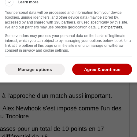
Learn more
Your personal data will be processed and information from your device
(cookies, unique identifiers, and other device data) may be stored by,
accessed by and shared with 398 partners, or used specifically by this site.
We and our partners may use precise geolocation data.
List of partners.
Some vendors may process your personal data on the basis of legitimate
interest, which you can object to by managing your options below. Look for a
link at the bottom of this page or in the site menu to manage or withdraw
consent in privacy and cookie settings.
Manage options
Agree & continue
H à l'approche d'un match aussi important.
es, Alex Newhook s'est imposé comme l'un des
u Tricolore.
 passes pour un total de 10 points en 17
différentiel de +6.