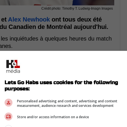
Crédit photo: Timothy T. Ludwig-Imagn Images
et
Alex Newhook
ont tous deux été
 du Canadien de Montréal aujourd'hui.
é les inquiétudes à quelques heures du match
anes.
er le jeu lors de son point de presse :
que les deux attaquants seront disponibles
tion de Rod Brind'Amour.
Lets Go Habs uses cookies for the following
pas participé à l'entraînement matinal du
purposes:
t-Louis dit que les deux attaquants
Personalised advertising and content, advertising and content
méro quatre ce soir. » - Priyanta Ermith
measurement, audience research and services development
Store and/or access information on a device