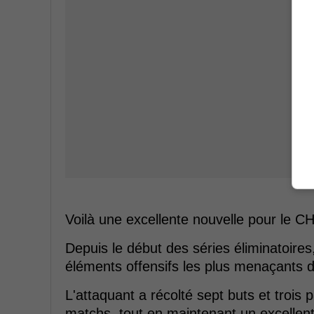
Voilà une excellente nouvelle pour le C
Depuis le début des séries éliminatoir
éléments offensifs les plus menaçants d
L'attaquant a récolté sept buts et trois
matchs, tout en maintenant un excellent 