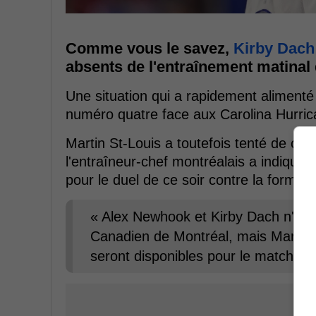
Comme vous le savez,
Kirby Dach
absents de l'entraînement matinal
Une situation qui a rapidement aliment
numéro quatre face aux Carolina Hurric
Martin St-Louis a toutefois tenté de calm
l'entraîneur-chef montréalais a indiqué 
pour le duel de ce soir contre la forma
« Alex Newhook et Kirby Dach n'ont 
Canadien de Montréal, mais Martin S
seront disponibles pour le match nu