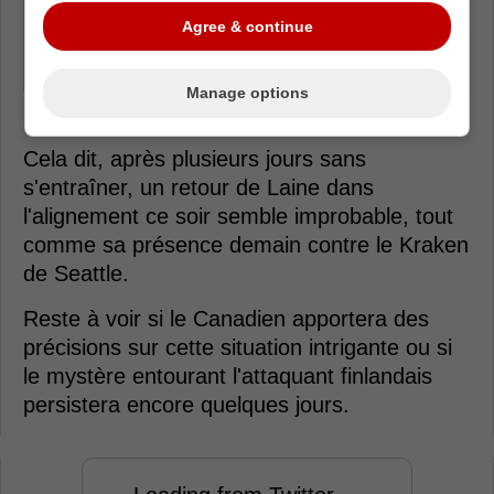
avant-match. »
Agree & continue
- Canadiens de Montréal
Manage options
Cela dit, après plusieurs jours sans
s'entraîner, un retour de Laine dans
l'alignement ce soir semble improbable, tout
comme sa présence demain contre le Kraken
de Seattle.
Reste à voir si le Canadien apportera des
précisions sur cette situation intrigante ou si
le mystère entourant l'attaquant finlandais
persistera encore quelques jours.