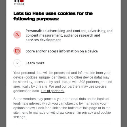
les partisans espèrent en savoir plus
rapidement sur son état de santé et la durée
Lets Go Habs uses cookies for the
de son indisponibilité.
following purposes:
Une mise à jour attendue avant le
Personalised advertising and content, advertising and
match contre Vancouver
content measurement, audience research and
services development
Comme aucune séance d'entraînement n'est
Store and/or access information on a device
prévue aujourd'hui, il faudra attendre le point
de presse prévu avant la rencontre face aux
Learn more
Canucks pour obtenir des précisions sur le
Your personal data will be processed and information from your
dossier.
device (cookies, unique identifiers, and other device data) may
be stored by, accessed by and shared with 398 partners, or used
specifically by this site. We and our partners may use precise
« Les Canadiens ne tiendront pas
geolocation data.
List of partners.
d'entraînement matinal mardi.
Some vendors may process your personal data on the basis of
legitimate interest, which you can object to by managing your
options below. Look for a link at the bottom of this page or in the
site menu to manage or withdraw consent in privacy and cookie
St-Louis et des joueurs sélectionnés
settings.
s'adresseront aux médias à l'hôtel en