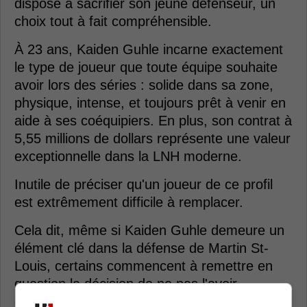
disposé à sacrifier son jeune défenseur, un
choix tout à fait compréhensible.
À 23 ans, Kaiden Guhle incarne exactement
le type de joueur que toute équipe souhaite
avoir lors des séries : solide dans sa zone,
physique, intense, et toujours prêt à venir en
aide à ses coéquipiers. En plus, son contrat à
5,55 millions de dollars représente une valeur
exceptionnelle dans la LNH moderne.
Inutile de préciser qu'un joueur de ce profil
est extrêmement difficile à remplacer.
Cela dit, même si Kaiden Guhle demeure un
élément clé dans la défense de Martin St-
Louis, certains commencent à remettre en
question la décision de ne pas l'avoir
échangé aux Blues l'été dernier.