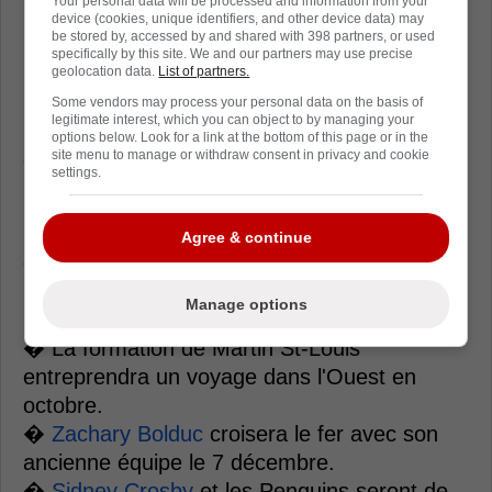
Your personal data will be processed and information from your
Loading from Twitter ...
device (cookies, unique identifiers, and other device data) may
be stored by, accessed by and shared with 398 partners, or used
specifically by this site. We and our partners may use precise
geolocation data.
List of partners.
Selon un article publié sur le site de
The
Some vendors may process your personal data on the basis of
legitimate interest, which you can object to by managing your
Hockey News
, voici un aperçu des moments
options below. Look for a link at the bottom of this page or in the
site menu to manage or withdraw consent in privacy and cookie
clés qui attendent le Canadien de Montréal
settings.
lors de la saison 2025-2026 :
� Le match d'ouverture se jouera à Toronto
Agree & continue
contre les Maple Leafs, le 8 octobre.
� Le 14 octobre, le CH disputera son
Manage options
premier match à domicile face au
Kraken
.
� La formation de Martin St-Louis
entreprendra un voyage dans l'Ouest en
octobre.
�
Zachary Bolduc
croisera le fer avec son
ancienne équipe le 7 décembre.
�
Sidney Crosby
et les Penguins seront de