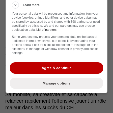
-
Learn more
Your personal data will be processed and information from your
Lane Hutson demeure au coeur des
device (cookies, unique identifiers, and other device data) may
be stored by, accessed by and shared with 398 partners, or used
succès offensifs du Tricolore
specifically by this site. We and our partners may use precise
geolocation data.
List of partners.
Malgré l'erreur coûteuse survenue en
Some vendors may process your personal data on the basis of
prolongation, il est important de rappeler tout
legitimate interest, which you can object to by managing your
options below. Look for a link at the bottom of this page or in the
ce que Lane Hutson apporte au Canadien
site menu to manage or withdraw consent in privacy and cookie
settings.
depuis le début des séries éliminatoires.
Avec une récolte de 15 points en 17
Agree & continue
rencontres, le défenseur s'impose comme
l'un des éléments les plus influents de
Manage options
l'attaque montréalaise durant les séries.
Sa mobilité, sa créativité et sa capacité à
relancer rapidement l'offensive jouent un rôle
majeur dans les succès du CH.