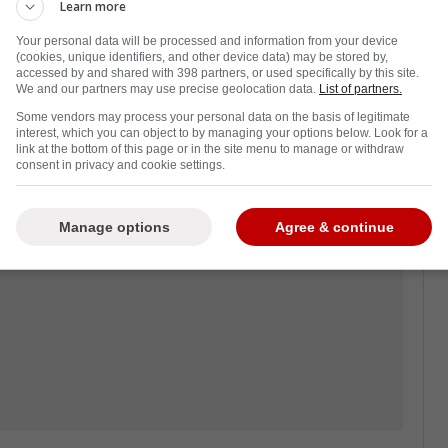
Learn more
e lors de son voyage de quatre matchs dans
nt pris la décision de rester à Montréal.
Your personal data will be processed and information from your device
(cookies, unique identifiers, and other device data) may be stored by,
ente les spéculations sur d'éventuels
accessed by and shared with 398 partners, or used specifically by this site.
We and our partners may use precise geolocation data.
List of partners.
Some vendors may process your personal data on the basis of legitimate
interest, which you can object to by managing your options below. Look for a
link at the bottom of this page or in the site menu to manage or withdraw
consent in privacy and cookie settings.
Manage options
Agree & continue