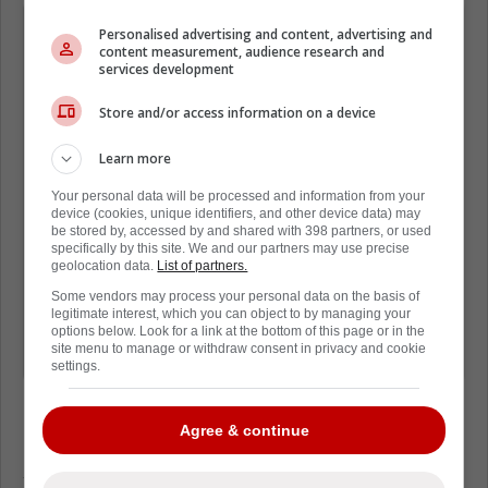
« Les deux joueurs n'évoluent pas à la
Personalised advertising and content, advertising and
content measurement, audience research and
même position et n'ont pas été acquis
services development
de la même façon, certes, mais les
deux sont arrivés au sein de leur
Store and/or access information on a device
équipe à un moment où celle-ci voulait
Learn more
crédibiliser son projet de
Your personal data will be processed and information from your
reconstruction et semblait prête à
device (cookies, unique identifiers, and other device data) may
be stored by, accessed by and shared with 398 partners, or used
tourner le coin. En ce sens, donc, il y a
specifically by this site. We and our partners may use precise
des parallèles fort intéressants à
geolocation data.
List of partners.
tracer entre ces deux joueurs-là. »
Some vendors may process your personal data on the basis of
legitimate interest, which you can object to by managing your
options below. Look for a link at the bottom of this page or in the
site menu to manage or withdraw consent in privacy and cookie
- DLC
settings.
Agree & continue
L'ancien des Islanders ne vient pas
seulement combler un besoin. Il devient