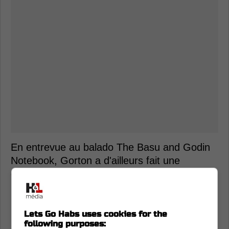
En entrevue au balado The Basu and Godin
Notebook, Gorton a d'ailleurs fait une
comparaison frappante, en admettant que
l'arrivée de Dobson lui rappelait celle d'
Artemi
Panarin
chez les Rangers, lorsqu'il en était le
DG.
Lets Go Habs uses cookies for the
following purposes: