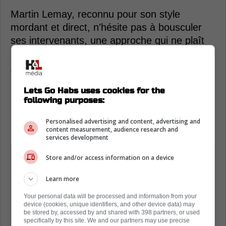
Martin Lemay, reconnu pour son style
mordant et direct, n'hésite pas à bousculer
ses intervenants, une approche qui ne plaît
pas toujours.
Toutefois, nous venons d'apprendre par
l'intérim de Jean Trudel de Stanley25 que
Lets Go Habs uses cookies for the
cette tension entre les deux hommes serait
following purposes:
sérieuse au point où des interventions à
Personalised advertising and content, advertising and
l'interne ont eu lieu.
content measurement, audience research and
services development
« Il affirme que Brunet aurait même
Store and/or access information on a device
été jusqu'à aviser la direction qu'il ne
Learn more
tolérait pas certains commentaires
émis par Lemay à son égard durant
Your personal data will be processed and information from your
device (cookies, unique identifiers, and other device data) may
ses chroniques et l'animateur aurait
be stored by, accessed by and shared with 398 partners, or used
specifically by this site. We and our partners may use precise
été averti de faire attention à ses