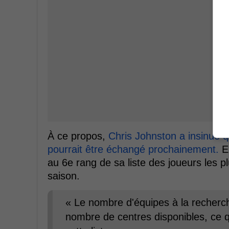
À ce propos,
Chris Johnston a insinué q
pourrait être échangé prochainement.
En
au 6e rang de sa liste des joueurs les p
saison.
« Le nombre d'équipes à la recherc
nombre de centres disponibles, ce q