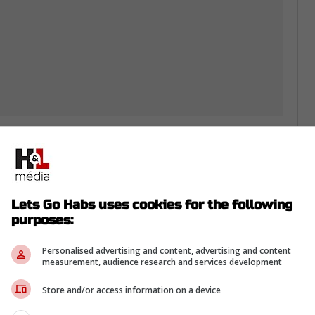
re plusieurs avenues afin d'améliorer son
ian Dvorak
chez le Canadien?
Lets Go Habs uses cookies for the following
eut procéder à de nouvelles acquisitions,
purposes:
ier quelques joueurs pour libérer une ou
 St-Louis.
Personalised advertising and content, advertising and content
measurement, audience research and services development
Store and/or access information on a device