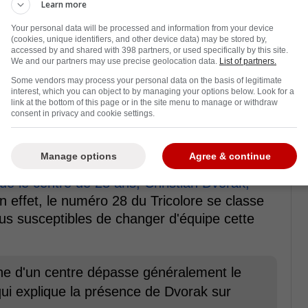
Learn more
Your personal data will be processed and information from your device
(cookies, unique identifiers, and other device data) may be stored by,
accessed by and shared with 398 partners, or used specifically by this site.
We and our partners may use precise geolocation data.
List of partners.
Some vendors may process your personal data on the basis of legitimate
interest, which you can object to by managing your options below. Look for a
link at the bottom of this page or in the site menu to manage or withdraw
consent in privacy and cookie settings.
Manage options
Agree & continue
ue le centre de 28 ans, Christian Dvorak,
 effet, le numéro 28 du Tricolore se classe
lus susceptibles de changer d'équipe cette
he d'un centre dépasse généralement le
ui explique la présence de Dvorak sur