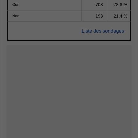
708
78.6 %
Oui
193
21.4 %
Non
Liste des sondages