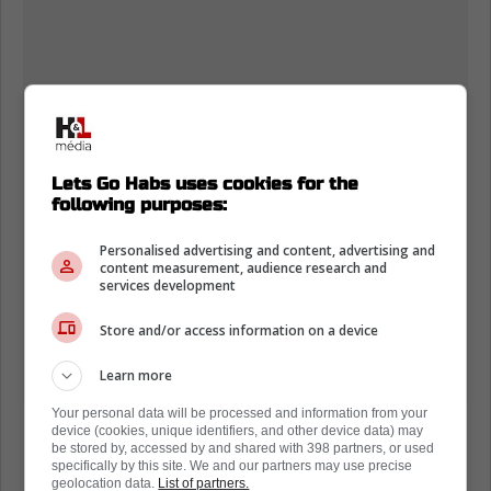
Lets Go Habs uses cookies for the
following purposes:
Personalised advertising and content, advertising and
content measurement, audience research and
services development
Store and/or access information on a device
Learn more
Your personal data will be processed and information from your
device (cookies, unique identifiers, and other device data) may
be stored by, accessed by and shared with 398 partners, or used
Disons que cette modification est plutôt
specifically by this site. We and our partners may use precise
geolocation data.
List of partners.
surprenante!