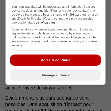
Your personal data will be processed and information from your
device (cookies, unique identifiers, and other device data) may
be stored by, accessed by and shared with 398 partners, or used
specifically by this site. We and our partners may use precise
geolocation data.
List of partners.
Some vendors may process your personal data on the basis of
legitimate interest, which you can object to by managing your
options below. Look for a link at the bottom of this page or in the
site menu to manage or withdraw consent in privacy and cookie
settings.
Agree & continue
Ce qui retient l’attention, c’est l’idée que
Montréal pourrait se positionner comme
acheteur plutôt que vendeur. Un changement
Manage options
de posture qui témoigne d’une confiance
accrue envers le noyau actuel.
Évidemment, plusieurs scénarios sont
possibles. Une acquisition d’impact pour
renforcer le top-6? Un mouvement plus subtil