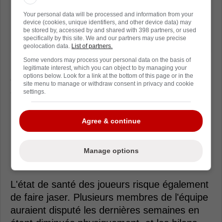
Your personal data will be processed and information from your
device (cookies, unique identifiers, and other device data) may
be stored by, accessed by and shared with 398 partners, or used
specifically by this site. We and our partners may use precise
geolocation data.
List of partners.
Some vendors may process your personal data on the basis of
Le besoin d'ajouter un centre de qualité
legitimate interest, which you can object to by managing your
options below. Look for a link at the bottom of this page or in the
derrière
Nick Suzuki
sera certainement au
site menu to manage or withdraw consent in privacy and cookie
coeur des discussions.
settings.
Les séries ont démontré que le Canadien
Agree & continue
possède un noyau prometteur, mais qu'il lui
manque encore certaines pièces importantes
pour rivaliser avec les meilleures équipes de
Manage options
la LNH.
L'état de santé des joueurs risque également
de faire jaser. Plusieurs membres de l'équipe
auraient disputé les dernières semaines en