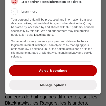
Store and/or access information on a device
Learn more
Your personal data will be processed and information from your
device (cookies, unique identifiers, and other device data) may
Cependant, ses meilleures années dans la
be stored by, accessed by and shared with 398 partners, or used
LNH sont clairement celles avec les Islanders
specifically by this site. We and our partners may use precise
geolocation data.
List of partners.
de New York au début des années 2010. En
Some vendors may process your personal data on the basis of
évoluant aux côtés du jeune
John Tavares
,
legitimate interest, which you can object to by managing your
options below. Look for a link at the bottom of this page or in the
PA a franchi le plateau des 50 points à deux
site menu to manage or withdraw consent in privacy and cookie
reprises, avec des récoltes de 53 points en
settings.
2010-2011 et 67 points en 2011-2012.
Agree & continue
Au cours de sa carrière de neuf saisons dans
la LNH, Parenteau a accumulé 296 points,
soit 114 buts et 182 passes, en 491
Manage options
rencontres. Il aura notamment porté les
couleurs de huit équipes différentes, soit les
Blackhawks, les Rangers, les Islanders,