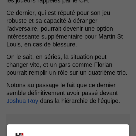
les joueurs rappelés par le CH.
Ce dernier, qui est réputé pour son jeu
robuste et sa capacité à déranger
l'adversaire, pourrait devenir une option
intéressante supplémentaire pour Martin St-
Louis, en cas de blessure.
On le sait, en séries, la situation peut
changer vite, et un gars comme Florian
pourrait remplir un rôle sur un quatrième trio.
Notons au passage le fait que ce dernier
semble définitivement avoir passé devant
Joshua Roy
dans la hiérarchie de l'équipe.