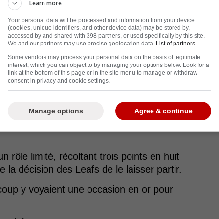
Learn more
Your personal data will be processed and information from your device
(cookies, unique identifiers, and other device data) may be stored by,
accessed by and shared with 398 partners, or used specifically by this site.
We and our partners may use precise geolocation data.
List of partners.
Some vendors may process your personal data on the basis of legitimate
interest, which you can object to by managing your options below. Look for a
link at the bottom of this page or in the site menu to manage or withdraw
consent in privacy and cookie settings.
 la part de Kent Hughes au moment de le
Manage options
Agree & continue
 l'envoyer à Laval avait coûté cher : Toronto
n rôle limité, récoltant trois points en huit
la décision des Leafs de le laisser partir.
oup y voyaient une occasion en or pour