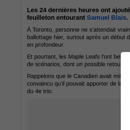
Les 24 dernières heures ont ajout
feuilleton entourant
Samuel Blais
.
À Toronto, personne ne s'attendait vraim
ballottage hier, surtout après un début d
en profondeur.
Et pourtant, les Maple Leafs l'ont bel et
de scénarios, dont un possible retour à
Rappelons que le Canadien avait misé su
convaincu qu'il pouvait apporter de la ro
du 4e trio.