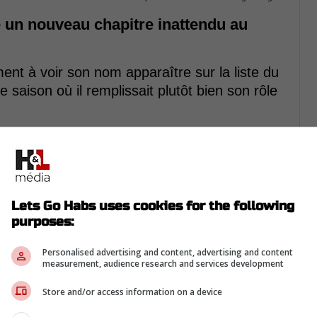
é un nouveau chapitre inattendu au
ent à voir son nom apparaître sur la liste du
e saison où il remplissait plutôt bien son rôle
 bien placé là, ouvrant la porte à toutes sortes
 Montréal.
r Blais cet été avec un contrat d'un an,
bustesse et un certain punch offensif à l'aile
Lets Go Habs uses cookies for the following
purposes:
Personalised advertising and content, advertising and content
measurement, audience research and services development
Store and/or access information on a device